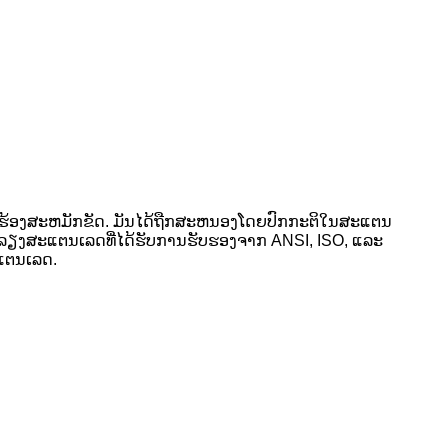
ໍາຮ້ອງສະຫມັກຂັດ. ມັນໄດ້ຖືກສະຫນອງໂດຍປົກກະຕິໃນສະແຕນ
ສ້ລໍາລຽງສະແຕນເລດທີ່ໄດ້ຮັບການຮັບຮອງຈາກ ANSI, ISO, ແລະ
ະແຕນເລດ.