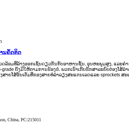
ານຄັດຕິດ
ລ້ອມທີ່ລ້າງອອກເຊັ່ນດຽວກັນກັບອາຫານຊັ້ນ, ອຸນຫະພູມສູງ, ແລະຄ
 316-grade ຍັງມີໃຫ້ຕາມການຮ້ອງຂໍ. ພວກເຮົາເກັບຮັກສາລະບົບຕ່ອງໂ
ວາງສາຍໂສ້ອັນເຕັມທີ່ຂອງສາຍທໍ່ລໍາລຽງສະແຕນເລດແລະ sprockets ສ
zhou, China, PC:215011