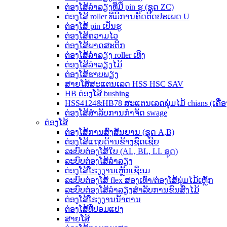
ຕ່ອງໂສ້ລໍາລຽງທີ່ມີ pin ຮູ (ຊຸດ ZC)
ຕ່ອງໂສ້ roller ທີ່ມີການຄັດຕິດປະເພດ U
ຕ່ອງໂສ້ pin ເປັນຮູ
ຕ່ອງໂສ້ຄວາມໄວ
ຕ່ອງໂສ້ພາດສະຕິກ
ຕ່ອງໂສ້ລໍາລຽງ roller ເທິງ
ຕ່ອງໂສ້ລໍາລຽງໄມ້
ຕ່ອງໂສ້ຮາບພຽງ
ສາຍໂສ້ສະແຕນເລດ HSS HSC SAV
HB ຕ່ອງໂສ້ bushing
HSS4124&HB78 ສະແຕນເລດພຸ່ມໄມ້ chians (ເຄື່ອງເ
ຕ່ອງໂສ້ສໍາລັບການກໍາຈັດ swage
ຕ່ອງໂສ້
ຕ່ອງໂສ້ການສົ່ງສັນຍານ (ຊຸດ A,B)
ຕ່ອງໂສ້ແຖບດ້ານຂ້າງຊົດເຊີຍ
ລະບົບຕ່ອງໂສ້ໃບ (AL, BL, LL ຊຸດ)
ລະບົບຕ່ອງໂສ້ລໍາລຽງ
ຕ່ອງໂສ້ໂຮງງານເຫຼັກເຊື່ອມ
ລະບົບຕ່ອງໂສ້ flex ສອງເທົ່າ/ຕ່ອງໂສ້ພຸ່ມໄມ້ເຫຼັກ
ລະບົບຕ່ອງໂສ້ລໍາລຽງສໍາລັບການຂົນສົ່ງໄມ້
ຕ່ອງໂສ້ໂຮງງານນໍ້າຕານ
ຕ່ອງໂສ້ທີ່ປອມແປງ
ສາຍໂສ້