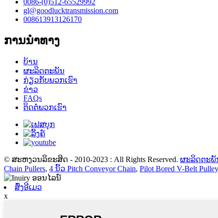
0086-(0)512-65529992
gl@goodlucktransmission.com
008613913126170
ການນໍາທາງ
ບ້ານ
ຜະລິດຕະພັນ
ກ່ຽວກັບພວກເຮົາ
ຂ່າວ
FAQs
ຕິດຕໍ່ພວກເຮົາ
© ສະຫງວນລິຂະສິດ - 2010-2023 : All Rights Reserved.
ຜະລິດຕະພັ
Chain Pullers
,
4 ນິ້ວ Pitch Conveyor Chain
,
Pilot Bored V-Belt Pulle
ສົ່ງອີເມວ
x