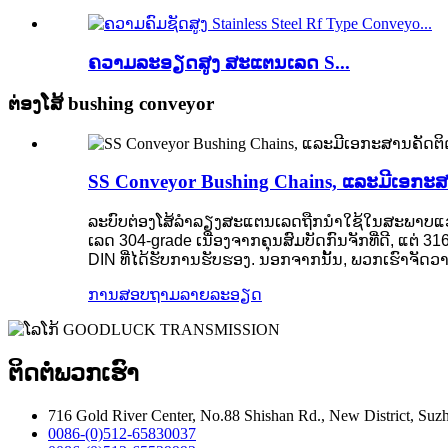
ຄວາມລະອຽດສູງ ສະແຕນເລດ S...
ຕ່ອງໂສ້ bushing conveyor
SS Conveyor Bushing Chains, ແລະມີເອກະສ
ລະບົບຕ່ອງໂສ້ລໍາລຽງສະແຕນເລດຖືກນໍາໃຊ້ໃນສະພາບແວດ
ເລດ 304-grade ເນື່ອງຈາກຄຸນສົມບັດກົນຈັກທີ່ດີ, ແຕ່
DIN ທີ່ໄດ້ຮັບການຮັບຮອງ. ນອກຈາກນັ້ນ, ພວກເຮົາຈັດ
ການສອບຖາມ
ລາຍລະອຽດ
ຕິດຕໍ່ພວກເຮົາ
716 Gold River Center, No.88 Shishan Rd., New District, Su
0086-(0)512-65830037