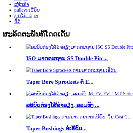
ເຫຼັກກ້າ
pulleys ເອີຣົບ
ພຸ່ມໄມ້ Taper
ຂໍ້ຕໍ່
ຜະລິດຕະພັນທີ່ໂດດເດັ່ນ
ISO ມາດຕະຖານ SS Double Pitc...
Taper Bore Sprockets ຕໍ່ E...
ລະບົບຕ່ອງໂສ້ລໍາລຽງ, ລວມທັງ ...
Taper Bushings ຕໍ່ເອີຣົບ...