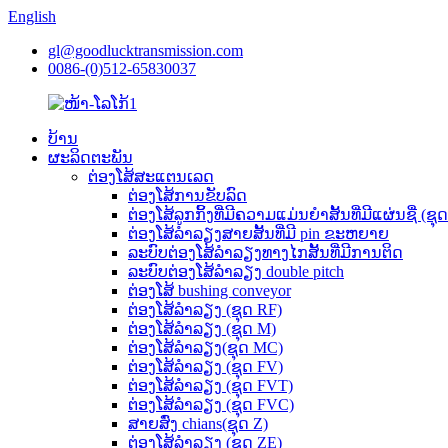
English
gl@goodlucktransmission.com
0086-(0)512-65830037
ບ້ານ
ຜະລິດຕະພັນ
ຕ່ອງໂສ້ສະແຕນເລດ
ຕ່ອງໂສ້ການຂັບລົດ
ຕ່ອງໂສ້ລູກກິ້ງທີ່ມີຄວາມແມ່ນຍໍາສັ້ນທີ່ມີແຜ່ນຊື່ (ຊຸ
ຕ່ອງໂສ້ລໍາລຽງສາຍສັ້ນທີ່ມີ pin ຂະຫຍາຍ
ລະບົບຕ່ອງໂສ້ລໍາລຽງທາງໄກສັ້ນທີ່ມີການຕິດ
ລະບົບຕ່ອງໂສ້ລໍາລຽງ double pitch
ຕ່ອງໂສ້ bushing conveyor
ຕ່ອງໂສ້ລໍາລຽງ (ຊຸດ RF)
ຕ່ອງໂສ້ລຳລຽງ (ຊຸດ M)
ຕ່ອງໂສ້ລຳລຽງ(ຊຸດ MC)
ຕ່ອງໂສ້ລໍາລຽງ (ຊຸດ FV)
ຕ່ອງໂສ້ລໍາລຽງ (ຊຸດ FVT)
ຕ່ອງໂສ້ລໍາລຽງ (ຊຸດ FVC)
ສາຍສົ່ງ chians(ຊຸດ Z)
ຕ່ອງໂສ້ລໍາລຽງ (ຊຸດ ZE)