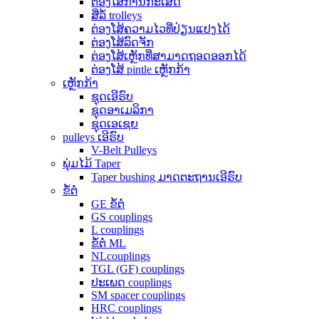
ຕ່ອງໂສ້ການກະເສດ
ສີ່ລໍ້ trolleys
ຕ່ອງໂສ້ຄວາມໄວທີ່ປ່ຽນແປງໄດ້
ຕ່ອງໂສ້ລົດຈັກ
ຕ່ອງໂສ້ເຫຼັກທີ່ສາມາດຖອດອອກໄດ້
ຕ່ອງໂສ້ pintle ເຫຼັກກ້າ
ເຫຼັກກ້າ
ຊຸດເອີຣົບ
ຊຸດອາເມລິກາ
ຊຸດເອເຊຍ
pulleys ເອີຣົບ
V-Belt Pulleys
ພຸ່ມໄມ້ Taper
Taper bushing ມາດຕະຖານເອີຣົບ
ຂໍ້ຕໍ່
GE ຂໍ້ຕໍ່
GS couplings
L couplings
ຂໍ້ຕໍ່ ML
NLcouplings
TGL (GF) couplings
ປະ​ເພດ couplings​
SM spacer couplings
HRC couplings