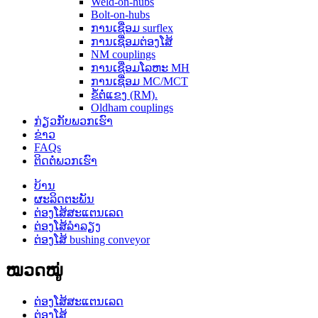
Weld-on-hubs
Bolt-on-hubs
ການເຊື່ອມ surflex
ການເຊື່ອມຕ່ອງໂສ້
NM couplings
ການເຊື່ອມໂລຫະ MH
ການເຊື່ອມ MC/MCT
ຂໍ້ຕໍ່ແຂງ (RM).
Oldham couplings
ກ່ຽວກັບພວກເຮົາ
ຂ່າວ
FAQs
ຕິດຕໍ່ພວກເຮົາ
ບ້ານ
ຜະລິດຕະພັນ
ຕ່ອງໂສ້ສະແຕນເລດ
ຕ່ອງໂສ້ລໍາລຽງ
ຕ່ອງໂສ້ bushing conveyor
ໝວດໝູ່
ຕ່ອງໂສ້ສະແຕນເລດ
ຕ່ອງໂສ້