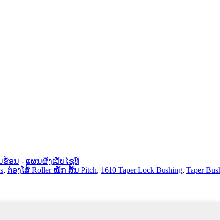
ນຮ້ອນ
-
ແຜນຜັງເວັບໄຊທ໌
ys
,
ຕ່ອງໂສ້ Roller ໜັກ ສັ້ນ Pitch
,
1610 Taper Lock Bushing
,
Taper Bush